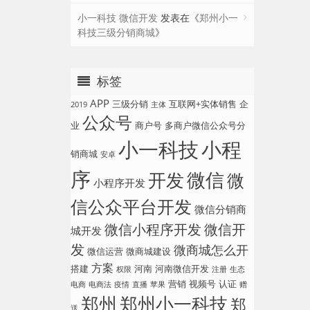
小一科技 微信开发
发表在《
郑州小一
科技三级分销商城
》
标签
APP
三级分销
互联网+实体销售
企
2019
主体
公众号
业
商户号
多商户微信公众号分
小一科技
小程
销商城
安卓
序
微信
开发
微
小程序开发
信公众平台开发
微信分销商
微信小程序开发
微信开
城开发
发
微商城怎么开
微信运营
微商城建设
方案
搭建
河南
河南微信开发
权限
注册
生态
营销
视频号
认证
电商
电商法
疫情
直播
苹果
赠
郑州
郑州小一科技
郑
送