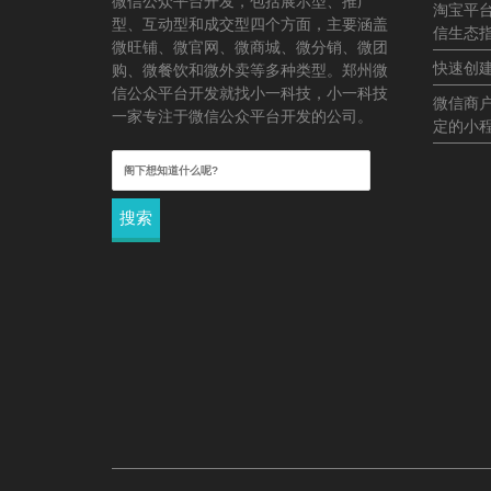
微信公众平台开发，包括展示型、推广
淘宝平
型、互动型和成交型四个方面，主要涵盖
信生态
微旺铺、微官网、微商城、微分销、微团
快速创
购、微餐饮和微外卖等多种类型。郑州微
信公众平台开发就找小一科技，小一科技
微信商
一家专注于微信公众平台开发的公司。
定的小
搜
索：