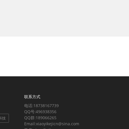
联系方式
电话:18738167739
QQ号:496938356
QQ群:189066265
科技
Email:xiaoyikejicn@sina.com