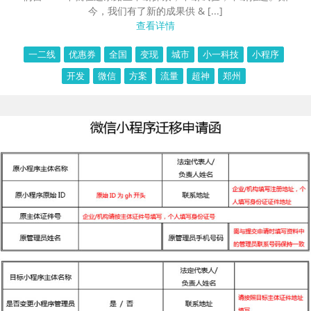
今，我们有了新的成果供 & [...]
查看详情
一二线
优惠券
全国
变现
城市
小一科技
小程序
开发
微信
方案
流量
超神
郑州