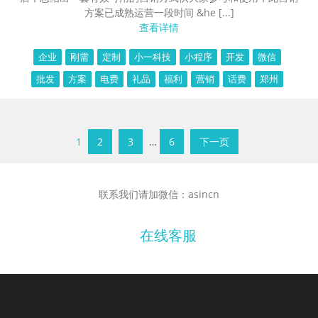
方案已成熟运营一段时间 &he [...]
查看详情
企业
刚需
定制
小一科技
小程序
开发
微信
批发
方案
电费
礼品
福利
营销
话费
郑州
1
2
3
…
6
下一页
联系我们请加微信：asincn
在线客服