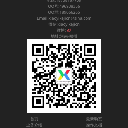
电话:18738167739
QQ号:496938356
QQ群:189066265
Email:xiaoyikejicn@sina.com
微信:xiaoyikejicn
微博:
地址:河南·郑州
首页
最新动态
业务介绍
操作文档