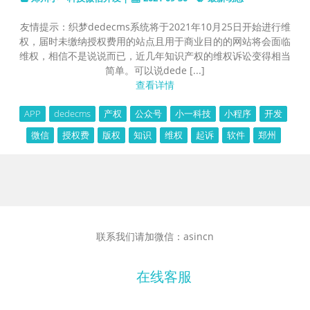
友情提示：织梦dedecms系统将于2021年10月25日开始进行维
权，届时未缴纳授权费用的站点且用于商业目的的网站将会面临
维权，相信不是说说而已，近几年知识产权的维权诉讼变得相当
简单。可以说dede [...]
查看详情
APP
dedecms
产权
公众号
小一科技
小程序
开发
微信
授权费
版权
知识
维权
起诉
软件
郑州
联系我们请加微信：asincn
在线客服