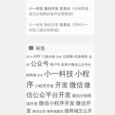
小一科技 微信开发
发表在《
分销商城
成为分销商的条件设置教程
》
小一科技 微信开发
发表在《
郑州小一
科技三级分销商城
》
标签
APP
三级分销
互联网+实体销售
企
2019
主体
公众号
业
商户号
多商户微信公众号分
小一科技
小程
销商城
安卓
序
微信
开发
微
小程序开发
信公众平台开发
微信分销商
微信小程序开发
微信开
城开发
发
微商城怎么开
微信运营
微商城建设