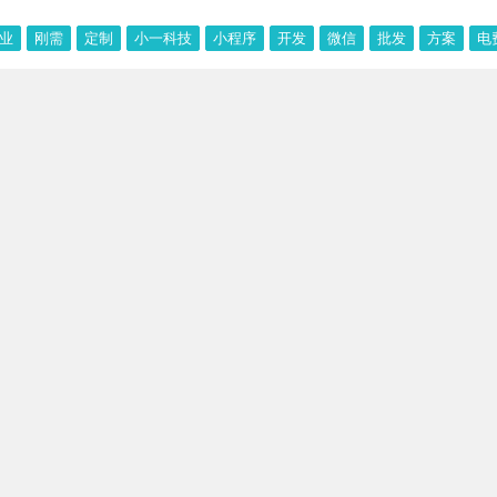
业
刚需
定制
小一科技
小程序
开发
微信
批发
方案
电