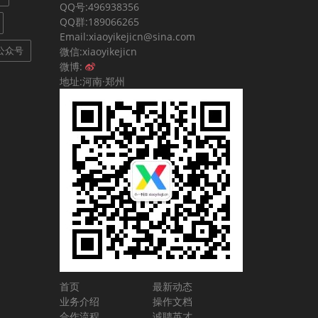
QQ号:496938356
QQ群:189066265
Email:xiaoyikejicn@sina.com
公众号
微信:xiaoyikejicn
微博:
地址:河南·郑州
首页
最新动态
业务介绍
操作文档
合作流程
诚聘英才