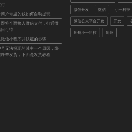
支付
微信开发
微信
小一科技
付商户号里的钱如何自动提现
微信公众平台开发
开发
台即将全面接入微信支付，打通微
指日可待
郑州小一科技
郑州
建微信小程序并认证的步骤
户号无法提现的其中一个原因，绑
程序未发货，下面是发货教程