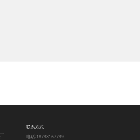
联系方式
电话:18738167739
序