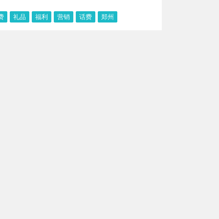
费
礼品
福利
营销
话费
郑州