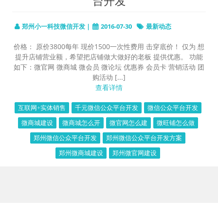
台开发
郑州小一科技微信开发 |
2016-07-30
最新动态
价格： 原价3800每年 现价1500一次性费用 击穿底价！ 仅为 想
提升店铺营业额，希望把店铺做大做好的老板 提供优惠。 功能
如下：微官网 微商城 微会员 微论坛 优惠券 会员卡 营销活动 团
购活动 [...]
查看详情
互联网+实体销售
千元微信公众平台开发
微信公众平台开发
微商城建设
微商城怎么开
微官网怎么建
微旺铺怎么做
郑州微信公众平台开发
郑州微信公众平台开发方案
郑州微商城建设
郑州微官网建设