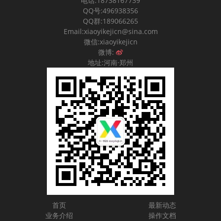
电话:18738167739
QQ号:496938356
QQ群:189066265
Email:xiaoyikejicn@sina.com
微信:xiaoyikejicn
微博:
地址:河南·郑州
首页
最新动态
业务介绍
操作文档