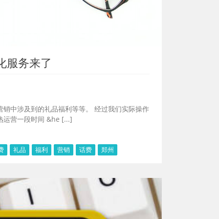
化服务来了
营销中涉及到的礼品福利等等。 经过我们实际操作
时间 &he [...]
费
礼品
福利
营销
话费
郑州