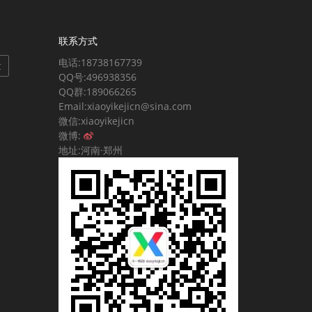
联系方式
电话:18738167739
发
QQ号:496938356
QQ群:189066265
Email:xiaoyikejicn@sina.com
微信:xiaoyikejicn
微博:
地址:河南·郑州