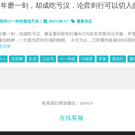
三年磨一剑，却成吃亏汉，论弈剑行可以切入
郑州小一科技微信开发 |
2021-08-11
最新动态
年磨一剑，却成吃亏汉。最近看到弈剑行被ACCN攻击导致无法开服，辛
诚信精神，一方面为弈剑行感到惋惜。 今天为止，已经看到多家DDoS防护公司
看详情
Dos
互联网
企业
公众号
小一科技
小程序
开发
弈剑行
微
联系我们请加微信：asincn
在线客服