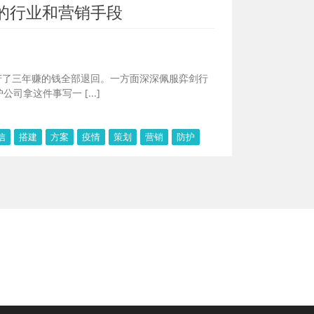
的行业和营销手段
苦了三年赚的钱全部退回。一方面深深佩服弈剑行
拿这件事写一 [...]
信
搭建
方案
疫情
策划
营销
防护