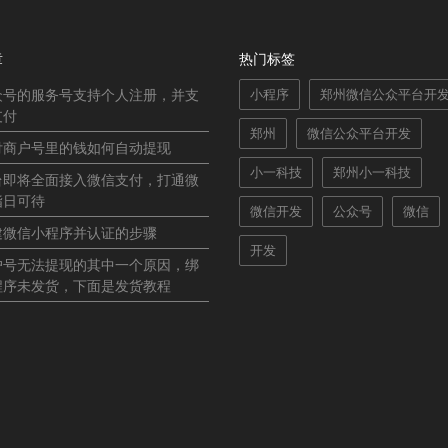
章
热门标签
众号的服务号支持个人注册，并支
小程序
郑州微信公众平台开
支付
郑州
微信公众平台开发
付商户号里的钱如何自动提现
小一科技
郑州小一科技
台即将全面接入微信支付，打通微
指日可待
微信开发
公众号
微信
建微信小程序并认证的步骤
开发
户号无法提现的其中一个原因，绑
程序未发货，下面是发货教程