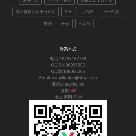
郑州微信公众平台开发
郑州
小程序
小一科技
微信
开发
公众号
联系方式
电话:18738167739
QQ号:496938356
QQ群:189066265
Email:xiaoyikejicn@sina.com
微信:xiaoyikejicn
微博:
地址:河南·郑州