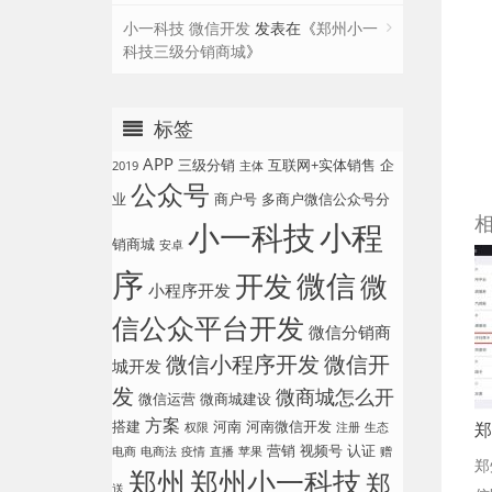
小一科技 微信开发
发表在《
郑州小一
科技三级分销商城
》
标签
APP
三级分销
互联网+实体销售
企
2019
主体
公众号
业
商户号
多商户微信公众号分
小一科技
小程
销商城
安卓
序
微信
开发
微
小程序开发
信公众平台开发
微信分销商
微信小程序开发
微信开
城开发
发
微商城怎么开
微信运营
微商城建设
方案
搭建
河南
河南微信开发
郑
权限
注册
生态
营销
视频号
认证
电商
电商法
疫情
直播
苹果
赠
郑
郑州
郑州小一科技
郑
送