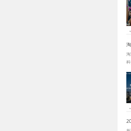
淘
淘
科
2
所