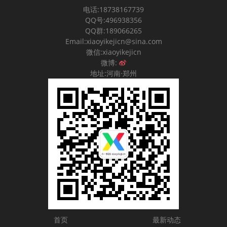
电话:18738167739
QQ号:496938356
QQ群:189066265
Email:xiaoyikejicn@sina.com
微信:xiaoyikejicn
微博:
地址:河南·郑州
首页
最新动态