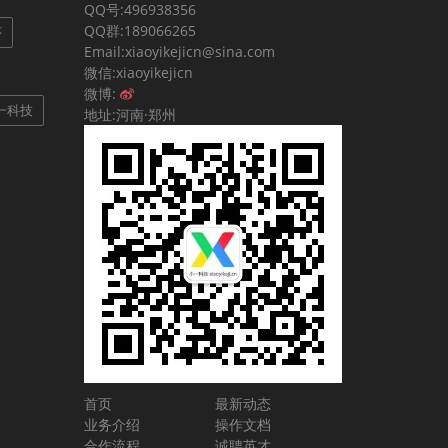
QQ号:496938356
QQ群:189066265
序
Email:xiaoyikejicn@sina.com
微信:xiaoyikejicn
微博:
一科技
地址:河南·郑州
首页
最新动态
业务介绍
操作文档
合作流程
诚聘英才