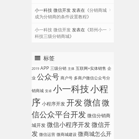
小一科技 微信开发
发表在《
分销商城
成为分销商的条件设置教程
》
小一科技 微信开发
发表在《
郑州小一
科技三级分销商城
》
标签
APP
三级分销
互联网+实体销售
企
2019
主体
公众号
业
商户号
多商户微信公众号分
小一科技
小程
销商城
安卓
序
微信
开发
微
小程序开发
信公众平台开发
微信分销商
微信小程序开发
微信开
城开发
发
微商城怎么开
微信运营
微商城建设