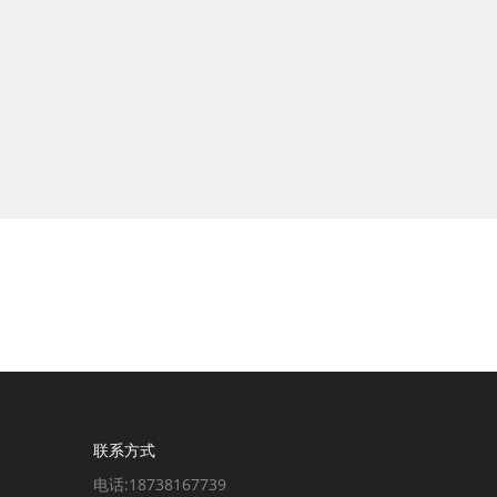
联系方式
电话:18738167739