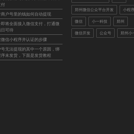
支付
郑州微信公众平台开发
小程
付商户号里的钱如何自动提现
微信
小一科技
郑州
台即将全面接入微信支付，打通微
指日可待
微信开发
公众号
郑州小
建微信小程序并认证的步骤
户号无法提现的其中一个原因，绑
程序未发货，下面是发货教程