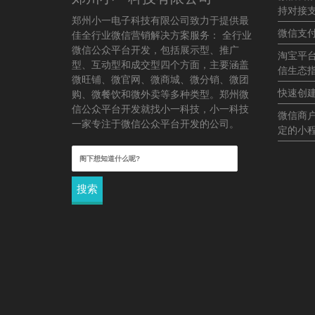
持对接
郑州小一电子科技有限公司致力于提供最
微信支
佳全行业微信营销解决方案服务： 全行业
微信公众平台开发，包括展示型、推广
淘宝平
型、互动型和成交型四个方面，主要涵盖
信生态
微旺铺、微官网、微商城、微分销、微团
快速创
购、微餐饮和微外卖等多种类型。郑州微
信公众平台开发就找小一科技，小一科技
微信商
一家专注于微信公众平台开发的公司。
定的小
搜
索：