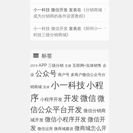
小一科技 微信开发
发表在《
分销商城
成为分销商的条件设置教程
》
小一科技 微信开发
发表在《
郑州小一
科技三级分销商城
》
标签
APP
三级分销
互联网+实体销售
企
2019
主体
公众号
业
商户号
多商户微信公众号分
小一科技
小程
销商城
安卓
序
微信
开发
微
小程序开发
信公众平台开发
微信分销商
微信小程序开发
微信开
城开发
发
微商城怎么开
微信运营
微商城建设