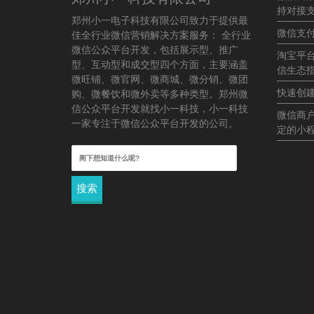
持对接
郑州小一电子科技有限公司致力于提供最
微信支
佳全行业微信营销解决方案服务： 全行业
微信公众平台开发，包括展示型、推广
淘宝平
型、互动型和成交型四个方面，主要涵盖
信生态
微旺铺、微官网、微商城、微分销、微团
快速创
购、微餐饮和微外卖等多种类型。郑州微
信公众平台开发就找小一科技，小一科技
微信商
一家专注于微信公众平台开发的公司。
定的小
搜
索：