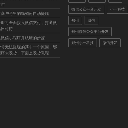
支付
微信公众平台开发
小一科技
付商户号里的钱如何自动提现
郑州
微信
台即将全面接入微信支付，打通微
指日可待
郑州微信公众平台开发
建微信小程序并认证的步骤
郑州小一科技
微信开发
户号无法提现的其中一个原因，绑
程序未发货，下面是发货教程