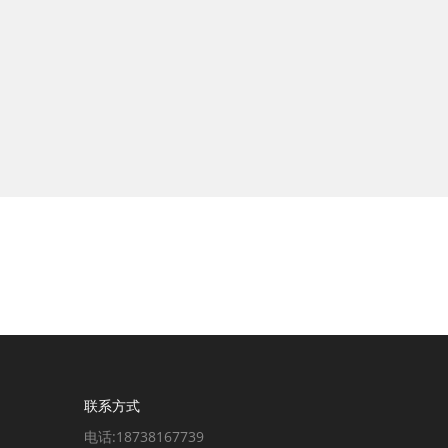
联系方式
电话:18738167739