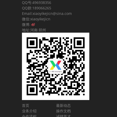
QQ号:496938356
QQ群:189066265
Email:xiaoyikejicn@sina.com
微信:xiaoyikejicn
微博:
地址:河南·郑州
首页
最新动态
业务介绍
操作文档
合作流程
诚聘英才